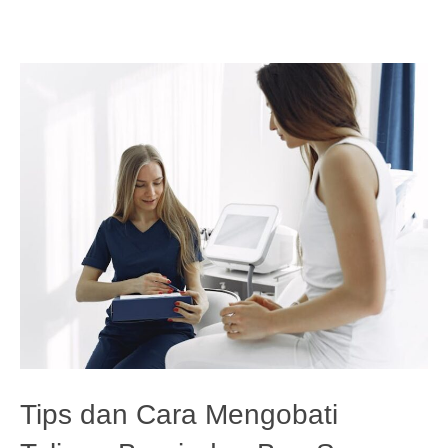
Tips dan Cara Mengobati