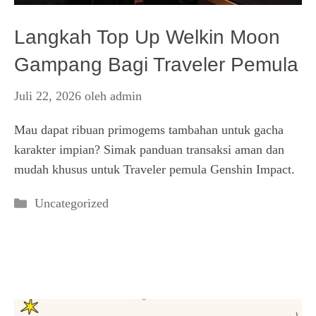
Langkah Top Up Welkin Moon
Gampang Bagi Traveler Pemula
Juli 22, 2026
oleh
admin
Mau dapat ribuan primogems tambahan untuk gacha
karakter impian? Simak panduan transaksi aman dan
mudah khusus untuk Traveler pemula Genshin Impact.
Kategori
Uncategorized