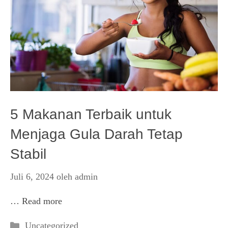
5 Makanan Terbaik untuk
Menjaga Gula Darah Tetap
Stabil
Juli 6, 2024
oleh
admin
…
Read more
Kategori
Uncategorized