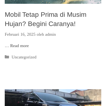
Mobil Tetap Prima di Musim
Hujan? Begini Caranya!
Februari 16, 2025
oleh
admin
…
Read more
Kategori
Uncategorized