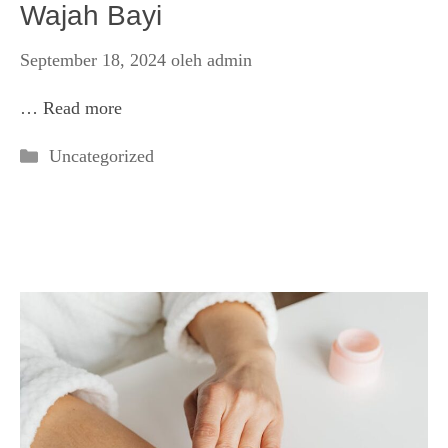
Wajah Bayi
September 18, 2024
oleh
admin
…
Read more
Kategori
Uncategorized