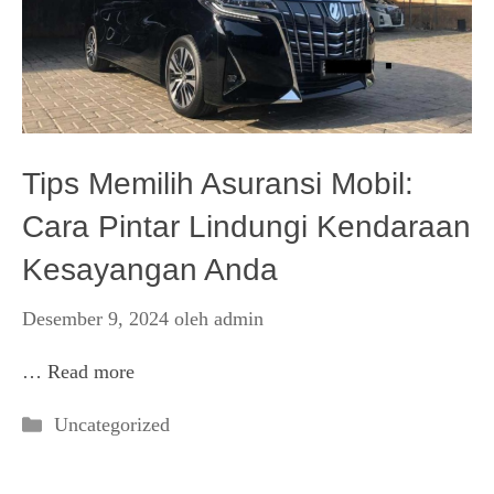
Tips Memilih Asuransi Mobil:
Cara Pintar Lindungi Kendaraan
Kesayangan Anda
Desember 9, 2024
oleh
admin
…
Read more
Kategori
Uncategorized