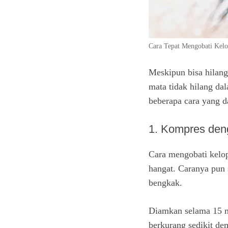
Cara Tepat Mengobati Kelo
Meskipun bisa hilang
mata tidak hilang da
beberapa cara yang da
1. Kompres den
Cara mengobati kelo
hangat. Caranya pun
bengkak.
Diamkan selama 15 me
berkurang sedikit dem