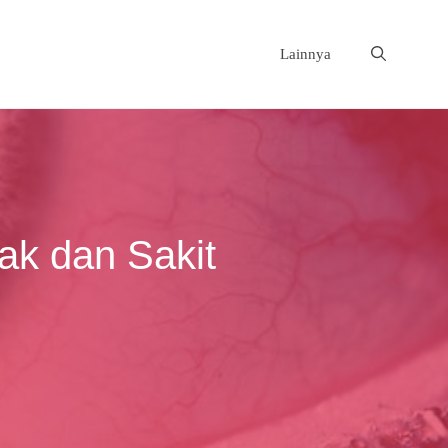
Lainnya
ak dan Sakit