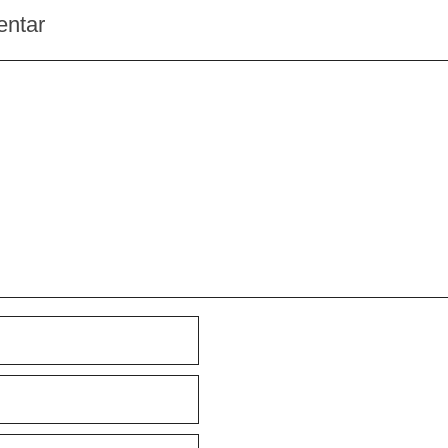
entar