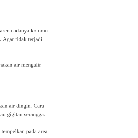
 karena adanya kotoran
 Agar tidak terjadi
akan air mengalir
an air dingin. Cara
au gigitan serangga.
 tempelkan pada area