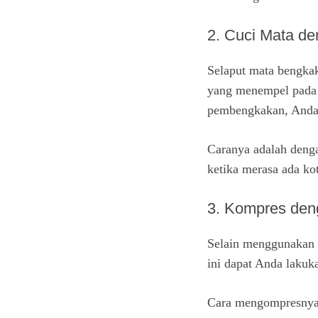
2. Cuci Mata de
Selaput mata bengkak 
yang menempel pada m
pembengkakan, Anda 
Caranya adalah deng
ketika merasa ada ko
3. Kompres deng
Selain menggunakan a
ini dapat Anda lakuka
Cara mengompresnya 