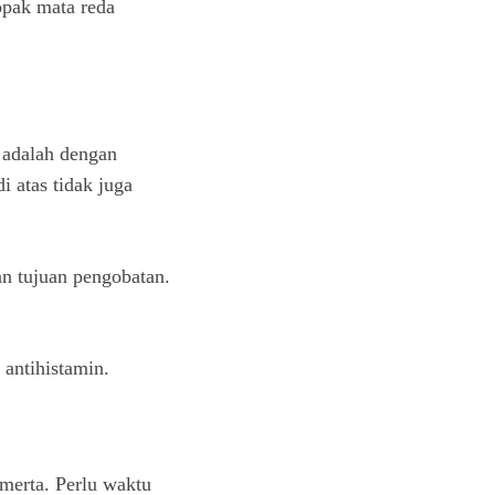
opak mata reda
 adalah dengan
i atas tidak juga
n tujuan pengobatan.
antihistamin.
merta. Perlu waktu