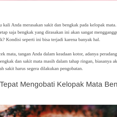
u kali Anda merasakan sakit dan bengkak pada kelopak mata
 tetap saja bengkak yang dirasakan ini akan sangat menggangg
k? Kondisi seperti ini bisa terjadi karena banyak hal.
cek mata, tangan Anda dalam keadaan kotor, adanya peradanga
bengkak dan sakit mata masih dalam tahap ringan, biasanya ak
h sakit harus segera dilakukan pengobatan.
 Tepat Mengobati Kelopak Mata Be