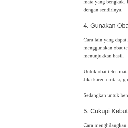
mata yang bengkak. 
dengan sendirinya.
4. Gunakan Oba
Cara lain yang dapa
menggunakan obat tet
menunjukkan hasil.
Untuk obat tetes mat
Jika karena iritasi, 
Sedangkan untuk ben
5. Cukupi Kebu
Cara menghilangkan m