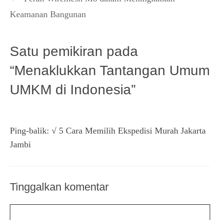
Keamanan Bangunan
Satu pemikiran pada
“Menaklukkan Tantangan Umum
UMKM di Indonesia”
Ping-balik:
√ 5 Cara Memilih Ekspedisi Murah Jakarta
Jambi
Tinggalkan komentar
Komentar