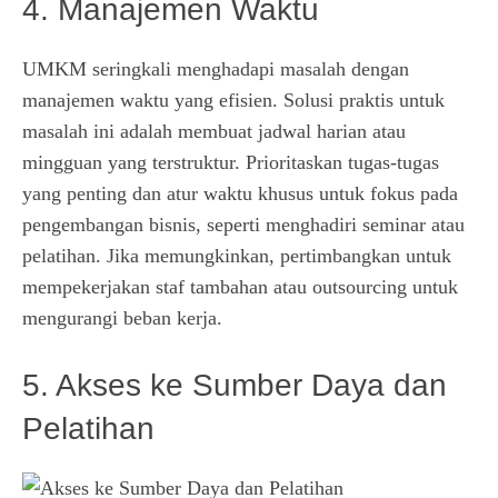
4. Manajemen Waktu
UMKM seringkali menghadapi masalah dengan
manajemen waktu yang efisien. Solusi praktis untuk
masalah ini adalah membuat jadwal harian atau
mingguan yang terstruktur. Prioritaskan tugas-tugas
yang penting dan atur waktu khusus untuk fokus pada
pengembangan bisnis, seperti menghadiri seminar atau
pelatihan. Jika memungkinkan, pertimbangkan untuk
mempekerjakan staf tambahan atau outsourcing untuk
mengurangi beban kerja.
5. Akses ke Sumber Daya dan
Pelatihan