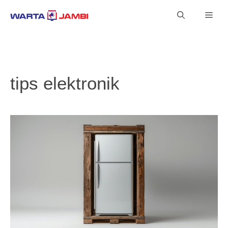
Langsung
Men
ke
isi
tips elektronik