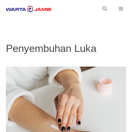
Langsung
Men
ke
isi
Penyembuhan Luka