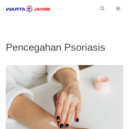
Langsung
Men
ke
isi
Pencegahan Psoriasis