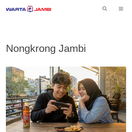
Langsung
Men
ke
isi
Nongkrong Jambi