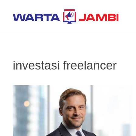
Langsung
ke
isi
investasi freelancer