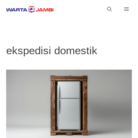
Langsung
Men
ke
isi
ekspedisi domestik