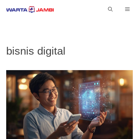
Langsung
Men
ke
isi
bisnis digital