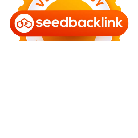
Warta Jambi
Member
Tangerang Digital Network
|
Contact
-
Sitemap
-
Our