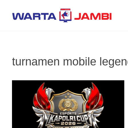
Langsung
ke
isi
turnamen mobile lege