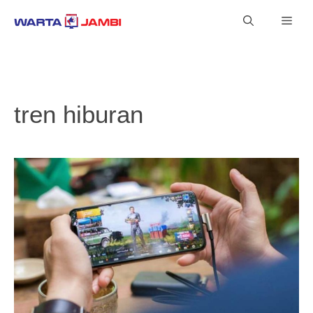
Langsung
Men
ke
isi
tren hiburan