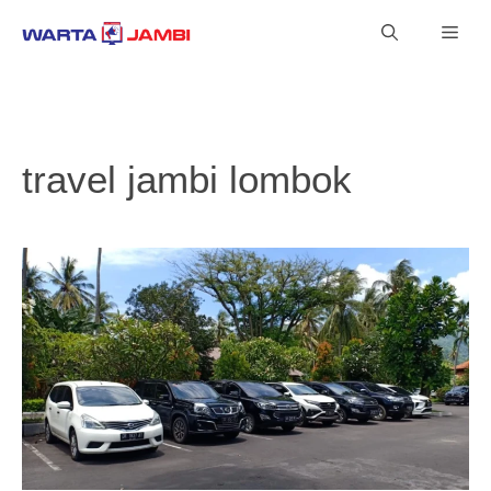
Langsung
Men
ke
isi
travel jambi lombok