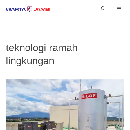
Langsung
Men
ke
isi
teknologi ramah
lingkungan