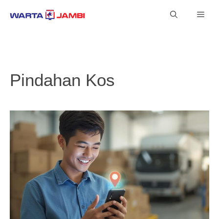
Langsung
Men
ke
isi
Pindahan Kos