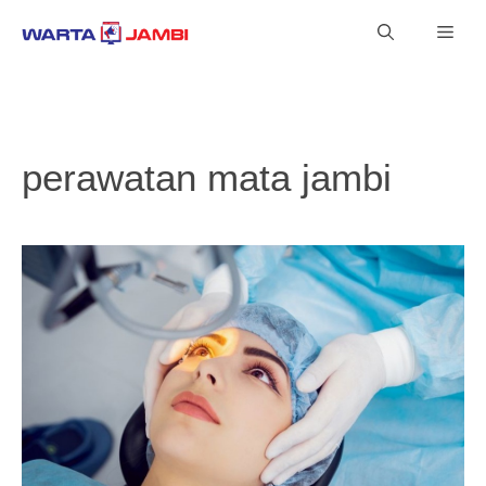
Langsung
Men
ke
isi
perawatan mata jambi