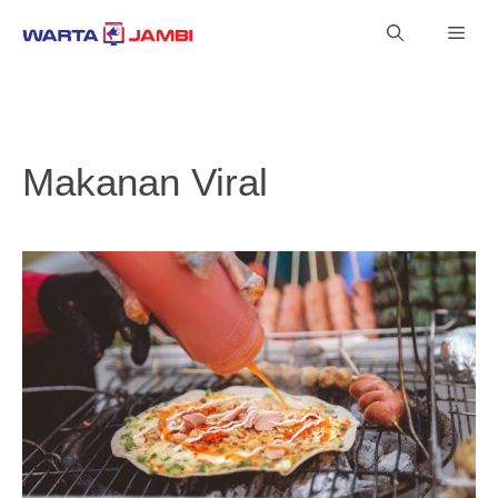
Langsung
Men
ke
isi
Makanan Viral