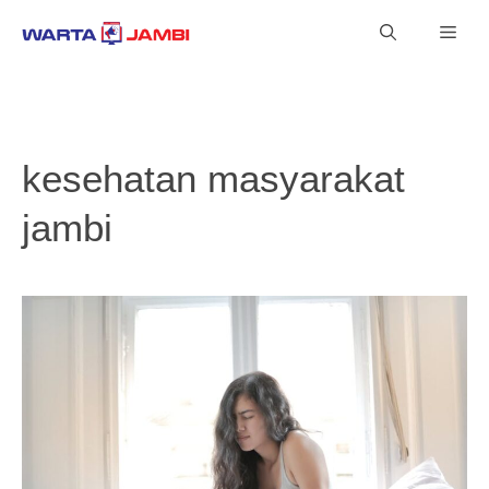
Langsung
Men
ke
isi
kesehatan masyarakat
jambi