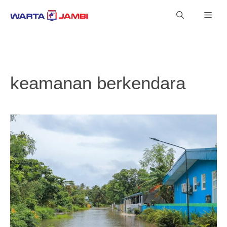
Langsung
Men
ke
isi
keamanan berkendara