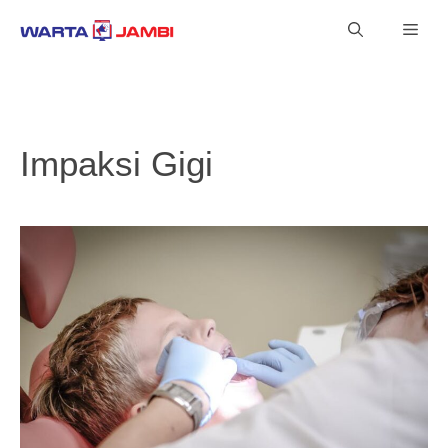
Langsung
Men
ke
isi
Impaksi Gigi