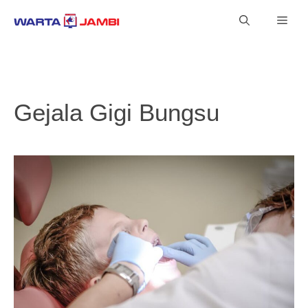
Langsung
Men
ke
isi
Gejala Gigi Bungsu