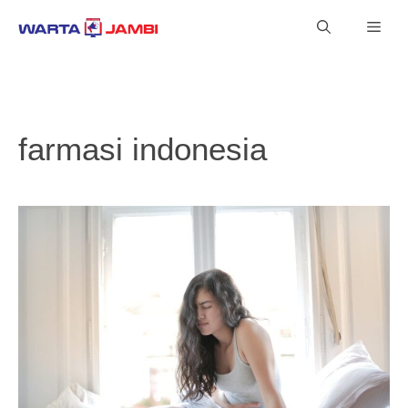
Langsung
Men
ke
isi
farmasi indonesia