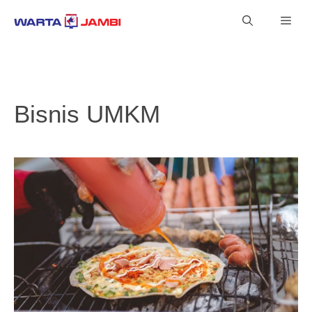
Langsung
Men
ke
isi
Bisnis UMKM