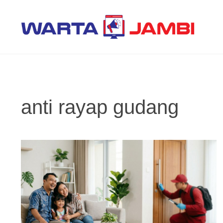
Langsung
ke
isi
anti rayap gudang